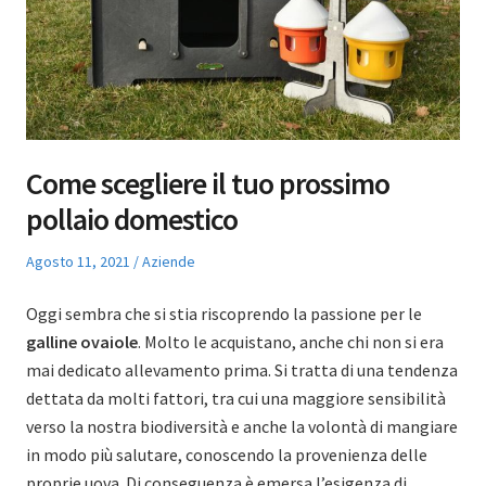
Come scegliere il tuo prossimo
pollaio domestico
Posted
Posted
Agosto 11, 2021
Aziende
on
in
Oggi sembra che si stia riscoprendo la passione per le
galline ovaiole
. Molto le acquistano, anche chi non si era
mai dedicato allevamento prima. Si tratta di una tendenza
dettata da molti fattori, tra cui una maggiore sensibilità
verso la nostra biodiversità e anche la volontà di mangiare
in modo più salutare, conoscendo la provenienza delle
proprie uova. Di conseguenza è emersa l’esigenza di